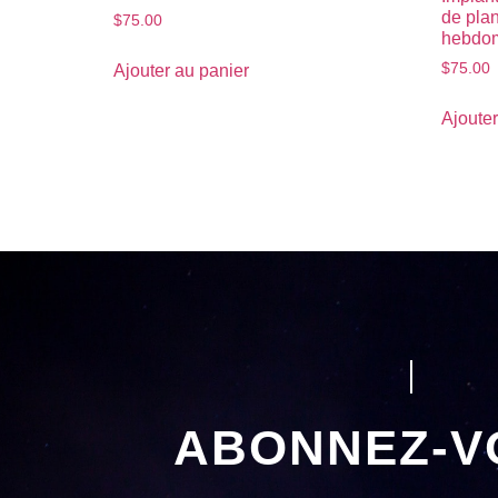
de pla
$
75.00
hebdo
$
75.00
Ajouter au panier
Ajouter
ABONNEZ-V