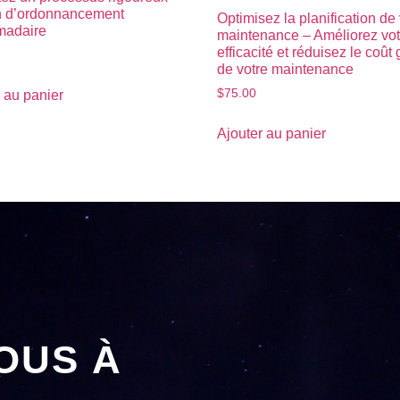
n d’ordonnancement
Optimisez la planification de
madaire
maintenance – Améliorez vot
efficacité et réduisez le coût 
de votre maintenance
$
75.00
 au panier
Ajouter au panier
OUS À