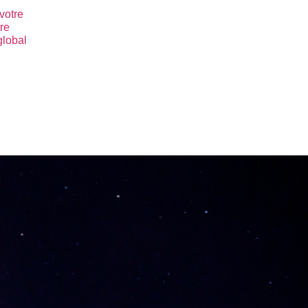
 votre
re
global